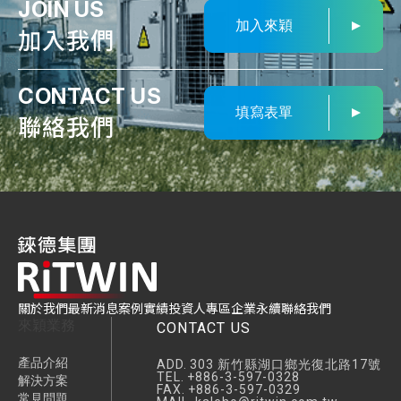
JOIN US
加入來穎
加入我們
CONTACT US
填寫表單
聯絡我們
關於我們
最新消息
案例實績
投資人專區
企業永續
聯絡我們
來穎業務
CONTACT US
產品介紹
ADD.
303 新竹縣湖口鄉光復北路17號
TEL.
+886-3-597-0328
解決方案
FAX.
+886-3-597-0329
常見問題