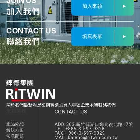
JOIN US
加入來穎
加入我們
CONTACT US
填寫表單
聯絡我們
關於我們
最新消息
案例實績
投資人專區
企業永續
聯絡我們
來穎業務
CONTACT US
產品介紹
ADD.
303 新竹縣湖口鄉光復北路17號
TEL.
+886-3-597-0328
解決方案
FAX.
+886-3-597-0329
常見問題
MAIL.
kaleho@ritwin.com.tw