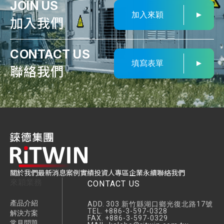
JOIN US
加入來穎
加入我們
CONTACT US
填寫表單
聯絡我們
關於我們
最新消息
案例實績
投資人專區
企業永續
聯絡我們
來穎業務
CONTACT US
產品介紹
ADD.
303 新竹縣湖口鄉光復北路17號
TEL.
+886-3-597-0328
解決方案
FAX.
+886-3-597-0329
常見問題