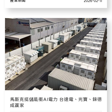
產業新聞
2026-02-11
馬斯克挺儲能衝AI電力 台達電、光寶、錸德
成贏家