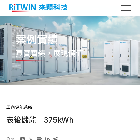
案例實績
真實實績
，展現價值
工商儲能系統
表後儲能｜375kWh
分享：