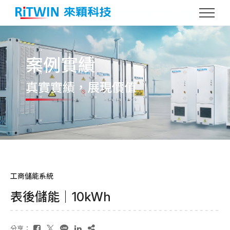
案例實績
真實實績
，展現價值
工商儲能系統
表後儲能｜10kWh
分享：