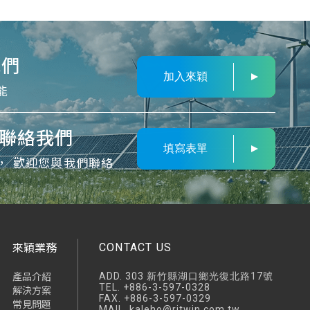
我們
加入來穎
能
聯絡我們
填寫表單
， 歡迎您與我們聯絡
來穎業務
CONTACT US
產品介紹
ADD.
303 新竹縣湖口鄉光復北路17號
TEL.
+886-3-597-0328
解決方案
FAX.
+886-3-597-0329
常見問題
MAIL.
kaleho@ritwin.com.tw