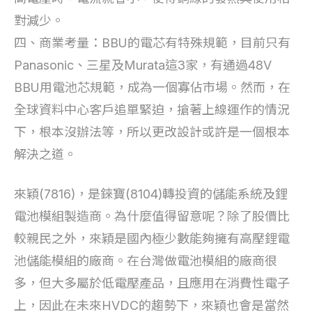
對減少。
四、商業考量：BBU的電芯有特殊規範，目前只有
Panasonic、三星及Murata這3家，有通過48V
BBU用電池芯規範，成為一個寡佔市場。然而，在
全球資料中心客戶追單緊迫，搶著上線運作的情況
下，根本沒辦法等，所以更改設計或許是一個根本
解決之道。
來穎(7816)，是錸寶(8104)轉投資的儲能系統及鋰
電池模組製造商。為什麼值得留意呢？除了股價比
較親民之外，來穎是國內極少數能夠擁有高壓鋰電
池儲能模組的廠商。在台灣做電池模組的廠商很
多，但大多屬於低電壓產品，且應用在消費性電子
上，因此在未來HVDC的趨勢下，來穎也會是當然