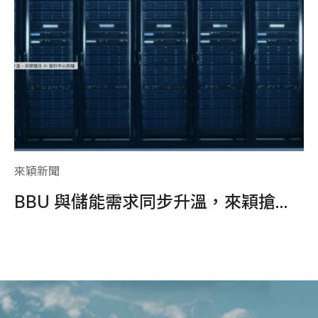
來穎新聞
來
手璞真，結盟來穎推200套EnergyArk儲能系統
BBU 與儲能需求同步升溫，來穎搶攻 AI 資料中心商機