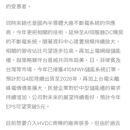
的受惠者。
同時來穎也是國內半導體大廠不斷電系統的供應
商，今年更把相關的技術，延伸至AI伺服器DC機房
的不斷電系統，隨著資料中心建置規模持續放大，
相關的營收佔比可望逐步拉高。再加上電網級儲能
櫃，與策略夥伴台普威共同布局美、日、菲律賓及
台灣等市場，今年已接獲410MWh儲能系統訂單，
預計於Q4起陸續出貨至2026年，再加上台電尖離
峰電價價差擴大，民營企業對於中型儲能櫃的需求
持續增加，公司對未來的展望持續看好，預計今年
EPS可望突破5元。
目前想要介入HVDC商機的廠商很多，但由於過去