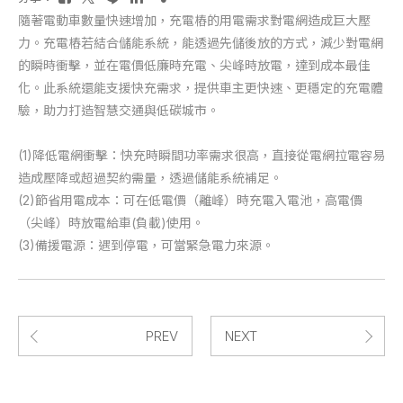
隨著電動車數量快速增加，充電樁的用電需求對電網造成巨大壓
力。充電樁若結合儲能系統，能透過先儲後放的方式，減少對電網
的瞬時衝擊，並在電價低廉時充電、尖峰時放電，達到成本最佳
化。此系統還能支援快充需求，提供車主更快速、更穩定的充電體
驗，助力打造智慧交通與低碳城市。
(1)降低電網衝擊：快充時瞬間功率需求很高，直接從電網拉電容易
造成壓降或超過契約需量，透過儲能系統補足。
(2)節省用電成本：可在低電價（離峰）時充電入電池，高電價
（尖峰）時放電給車(負載)使用。
(3)備援電源：遇到停電，可當緊急電力來源。
PREV
NEXT