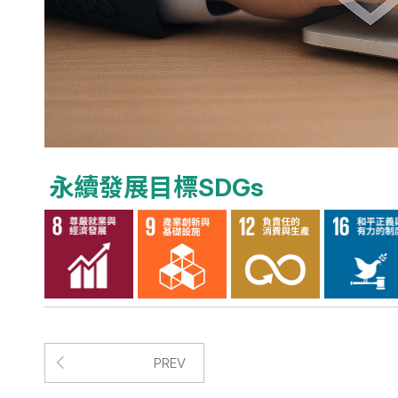
永續發展目標SDGs
PREV