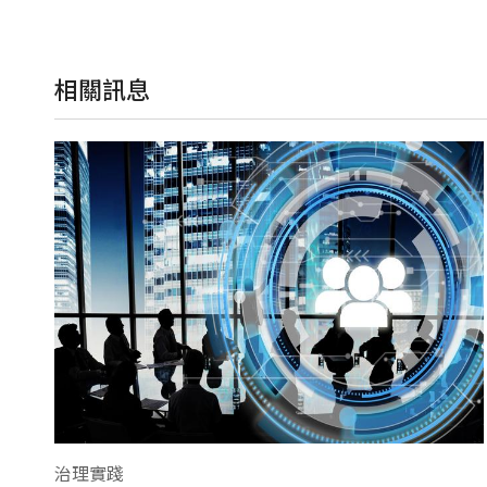
相關訊息
治理實踐