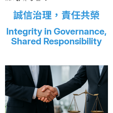
誠信治理，責任共榮
Integrity in Governance,
Shared Responsibility